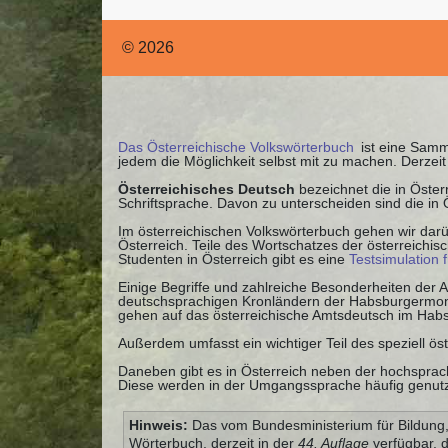
© 2026
Das Österreichische Volkswörterbuch
ist eine Samml
jedem die Möglichkeit selbst mit zu machen. Derze
Österreichisches Deutsch
bezeichnet die in Öste
Schriftsprache. Davon zu unterscheiden sind die in
Im österreichischen Volkswörterbuch gehen wir darü
Österreich. Teile des Wortschatzes der österreichi
Studenten in Österreich gibt es eine
Testsimulation 
Einige Begriffe und zahlreiche Besonderheiten der
deutschsprachigen Kronländern der Habsburgermonar
gehen auf das österreichische Amtsdeutsch im Habs
Außerdem umfasst ein wichtiger Teil des speziell ös
Daneben gibt es in Österreich neben der hochsprach
Diese werden in der Umgangssprache häufig genutzt,
Hinweis:
Das vom Bundesministerium für Bildung, 
Wörterbuch, derzeit in der
44. Auflage
verfügbar, 