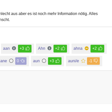
chlecht aus aber es ist noch mehr Information nötig. Alles
scht.
aan
+3
Ahn
+2
ahna
+2
ane
0
aun
+3
auni/e
-1