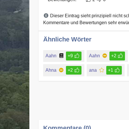
Dieser Eintrag sieht prinzipiell nicht s
Kommentare und Bewertungen sehr erwün
Ähnliche Wörter
Aahn
+9
Aahn
+2
Ahna
+2
ana
+1
Kommentare (0)