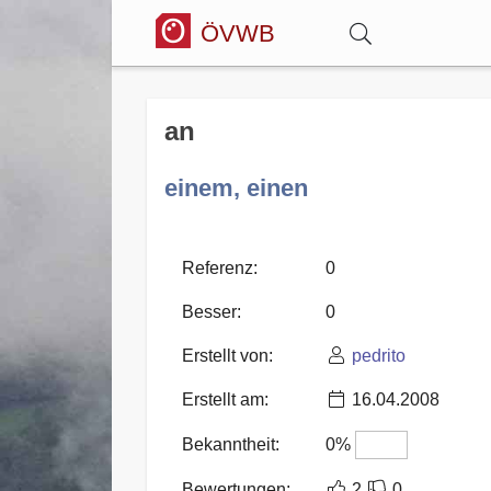
ÖVWB
Anmelden
an
Wörterbuch
einem, einen
Hitparade
Referenz:
0
Besser:
0
Forum
Erstellt von:
pedrito
Erstellt am:
16.04.2008
Blog
Bekanntheit:
0%
Bewertungen:
2
0