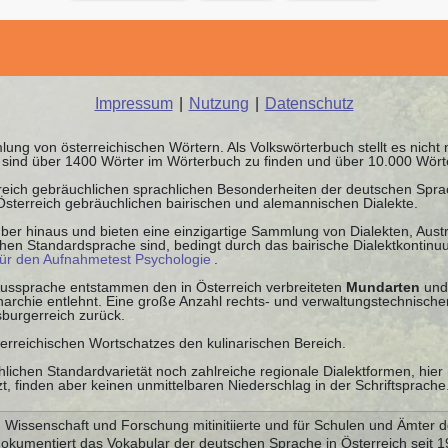
Impressum
|
Nutzung
|
Datenschutz
ung von österreichischen Wörtern. Als Volkswörterbuch stellt es nicht
it sind über 1400 Wörter im Wörterbuch zu finden und über 10.000 Wör
rreich gebräuchlichen sprachlichen Besonderheiten der deutschen Spr
 Österreich gebräuchlichen bairischen und alemannischen Dialekte.
ber hinaus und bieten eine einzigartige Sammlung von Dialekten, Austr
schen Standardsprache sind, bedingt durch das bairische Dialektkonti
für den Aufnahmetest Psychologie
.
 Aussprache entstammen den in Österreich verbreiteten
Mundarten
und
chie entlehnt. Eine große Anzahl rechts- und verwaltungstechnischer
burgerreich zurück.
terreichischen Wortschatzes den kulinarischen Bereich.
lichen Standardvarietät noch zahlreiche regionale Dialektformen, hier
 finden aber keinen unmittelbaren Niederschlag in der Schriftsprache
Wissenschaft und Forschung mitinitiierte und für Schulen und Ämter d
dokumentiert das Vokabular der deutschen Sprache in Österreich seit