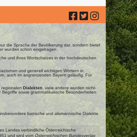
 nur die Sprache der Bevölkerung dar, sondern bietet
ter wurden schon eingetragen.
ache und ihres Wortschatzes in der hochdeutschen
iazismen und generell wichtigen Wörtern in
nuum, auch im angrenzenden Bayern geläufig. Für
 regionalen
Dialekten
, viele andere wurden nicht-
 Begriffe sowie grammatikalische Besonderheiten
 insbesondere bairische und alemannische Dialekte.
.
es Landes verbindliche Österreichische
 1951 und wird vom
Österreichischen Bundesverlag