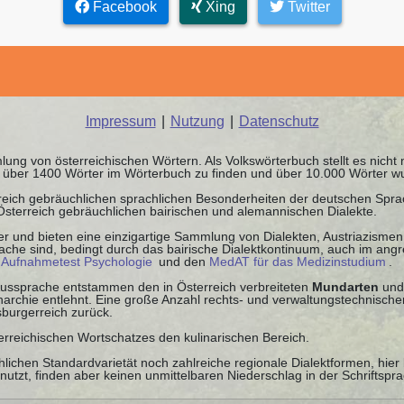
Facebook
Xing
Twitter
Impressum
|
Nutzung
|
Datenschutz
ung von österreichischen Wörtern. Als Volkswörterbuch stellt es nicht
nd über 1400 Wörter im Wörterbuch zu finden und über 10.000 Wörter w
rreich gebräuchlichen sprachlichen Besonderheiten der deutschen Spr
 Österreich gebräuchlichen bairischen und alemannischen Dialekte.
r und bieten eine einzigartige Sammlung von Dialekten, Austriazismen 
che sind, bedingt durch das bairische Dialektkontinuum, auch im angre
n
Aufnahmetest Psychologie
und den
MedAT für das Medizinstudium
.
 Aussprache entstammen den in Österreich verbreiteten
Mundarten
und
chie entlehnt. Eine große Anzahl rechts- und verwaltungstechnischer
burgerreich zurück.
sterreichischen Wortschatzes den kulinarischen Bereich.
lichen Standardvarietät noch zahlreiche regionale Dialektformen, hier
tzt, finden aber keinen unmittelbaren Niederschlag in der Schriftspra