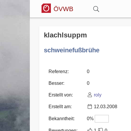
ÖVWB
Anmelden
klachlsuppm
Wörterbuch
schweinefußbrühe
Hitparade
Referenz:
0
Besser:
0
Forum
Erstellt von:
roly
Erstellt am:
12.03.2008
Blog
Bekanntheit:
0%
Bewertungen:
1
0