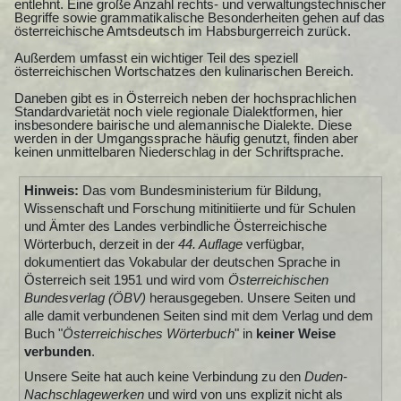
entlehnt. Eine große Anzahl rechts- und verwaltungstechnischer
Begriffe sowie grammatikalische Besonderheiten gehen auf das
österreichische Amtsdeutsch im Habsburgerreich zurück.
Außerdem umfasst ein wichtiger Teil des speziell
österreichischen Wortschatzes den kulinarischen Bereich.
Daneben gibt es in Österreich neben der hochsprachlichen
Standardvarietät noch viele regionale Dialektformen, hier
insbesondere bairische und alemannische Dialekte. Diese
werden in der Umgangssprache häufig genutzt, finden aber
keinen unmittelbaren Niederschlag in der Schriftsprache.
Hinweis:
Das vom Bundesministerium für Bildung,
Wissenschaft und Forschung mitinitiierte und für Schulen
und Ämter des Landes verbindliche Österreichische
Wörterbuch, derzeit in der
44. Auflage
verfügbar,
dokumentiert das Vokabular der deutschen Sprache in
Österreich seit 1951 und wird vom
Österreichischen
Bundesverlag (ÖBV)
herausgegeben. Unsere Seiten und
alle damit verbundenen Seiten sind mit dem Verlag und dem
Buch "
Österreichisches Wörterbuch
" in
keiner Weise
verbunden
.
Unsere Seite hat auch keine Verbindung zu den
Duden-
Nachschlagewerken
und wird von uns explizit nicht als