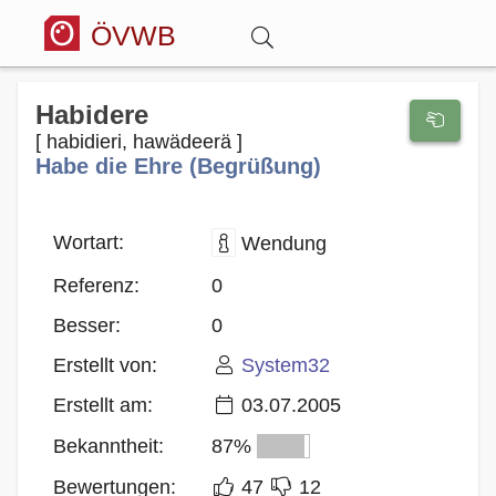
ÖVWB
Anmelden
Habidere
[ habidieri, hawädeerä ]
Habe die Ehre (Begrüßung)
Wörterbuch
Hitparade
Wortart:
Wendung
Referenz:
0
Forum
Besser:
0
Erstellt von:
System32
Blog
Erstellt am:
03.07.2005
Bekanntheit:
87%
Bewertungen:
47
12