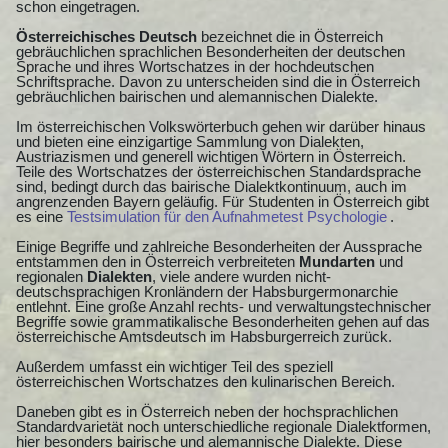
schon eingetragen.
Österreichisches Deutsch
bezeichnet die in Österreich
gebräuchlichen sprachlichen Besonderheiten der deutschen
Sprache und ihres Wortschatzes in der hochdeutschen
Schriftsprache. Davon zu unterscheiden sind die in Österreich
gebräuchlichen bairischen und alemannischen Dialekte.
Im österreichischen Volkswörterbuch gehen wir darüber hinaus
und bieten eine einzigartige Sammlung von Dialekten,
Austriazismen und generell wichtigen Wörtern in Österreich.
Teile des Wortschatzes der österreichischen Standardsprache
sind, bedingt durch das bairische Dialektkontinuum, auch im
angrenzenden Bayern geläufig. Für Studenten in Österreich gibt
es eine
Testsimulation für den Aufnahmetest Psychologie
.
Einige Begriffe und zahlreiche Besonderheiten der Aussprache
entstammen den in Österreich verbreiteten
Mundarten
und
regionalen
Dialekten
, viele andere wurden nicht-
deutschsprachigen Kronländern der Habsburgermonarchie
entlehnt. Eine große Anzahl rechts- und verwaltungstechnischer
Begriffe sowie grammatikalische Besonderheiten gehen auf das
österreichische Amtsdeutsch im Habsburgerreich zurück.
Außerdem umfasst ein wichtiger Teil des speziell
österreichischen Wortschatzes den kulinarischen Bereich.
Daneben gibt es in Österreich neben der hochsprachlichen
Standardvarietät noch unterschiedliche regionale Dialektformen,
hier besonders bairische und alemannische Dialekte. Diese