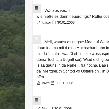
Wäre es veraltet,
wie hieße es dann neuerdings? Roller co
klaser
30.01.2008
Meli, waunst es negste Moe auf Wea
daun foa ma mit d e r a Hochschaubahn
mit da "echtn", waaßt eh, mit de wossasp
deina Tochta a Begriff sei). Wiad eich gf
is aa gaunz in da Nähe ... fia nocha. Baa 
da "viertgreßtn Schtod vo Östarreich". In 
offm...
Brezi
30.01.2008
Meli
30.01.2008