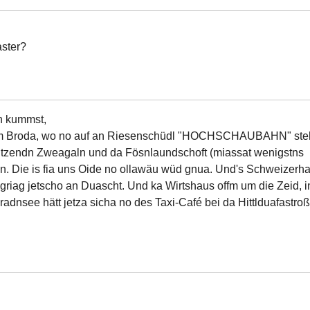
aster?
n kummst,
 im Broda, wo no auf an Riesenschüdl "HOCHSCHAUBAHN" steh
ritzendn Zweagaln und da Fösnlaundschoft (miassat wenigstns
oen. Die is fia uns Oide no ollawäu wüd gnua. Und's Schweizerh
i griag jetscho an Duascht. Und ka Wirtshaus offm um die Zeid, i
Bradnsee hätt jetza sicha no des Taxi-Café bei da Hittlduafastro