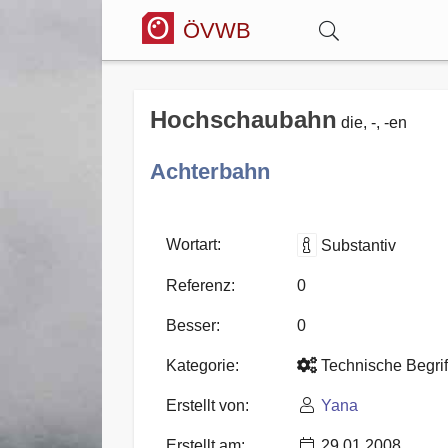
ÖVWB
Anmelden
Hochschaubahn
die, -, -en
Wörterbuch
Achterbahn
Hitparade
Wortart:
Substantiv
Referenz:
0
Forum
Besser:
0
Kategorie:
Technische Begrif
Blog
Erstellt von:
Yana
Erstellt am:
29.01.2008