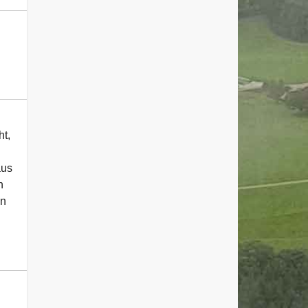
t,
aus
n
ßn