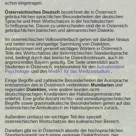
schon eingetragen.
Österreichisches Deutsch
bezeichnet die in Österreich
gebräuchlichen sprachlichen Besonderheiten der deutschen
Sprache und ihres Wortschatzes in der hochdeutschen
Schriftsprache. Davon zu unterscheiden sind die in Österreich
gebräuchlichen bairischen und alemannischen Dialekte.
Im österreichischen Volkswörterbuch gehen wir darüber hinaus
und bieten eine einzigartige Sammlung von Dialekten,
Austriazismen und generell wichtigen Wörtern in Österreich.
Teile des Wortschatzes der österreichischen Standardsprache
sind, bedingt durch das bairische Dialektkontinuum, auch im
angrenzenden Bayern geläufig. Die Seite unterstützt auch
Studenten in Österreich, insbesondere für den
Aufnahmetest
Psychologie
und den
MedAT für das Medizinstudium
.
Einige Begriffe und zahlreiche Besonderheiten der Aussprache
entstammen den in Österreich verbreiteten
Mundarten
und
regionalen
Dialekten
, viele andere wurden nicht-
deutschsprachigen Kronländern der Habsburgermonarchie
entlehnt. Eine große Anzahl rechts- und verwaltungstechnischer
Begriffe sowie grammatikalische Besonderheiten gehen auf das
österreichische Amtsdeutsch im Habsburgerreich zurück.
Außerdem umfasst ein wichtiger Teil des speziell
österreichischen Wortschatzes den kulinarischen Bereich.
Daneben gibt es in Österreich abseits der hochsprachlichen
Standardvarietät noch einige regionale Dialektformen, hier