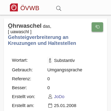
ÖVWB
Anmelden
O̲hrwaschel
das,
[ uawaschl ]
Gehsteigverbreiterung an
Wörterbuch
Kreuzungen und Haltestellen
Hitparade
Wortart:
Substantiv
Forum
Gebrauch:
Umgangssprache
Referenz:
0
Blog
Besser:
0
Erstellt von:
JoDo
Erstellt am:
25.01.2008