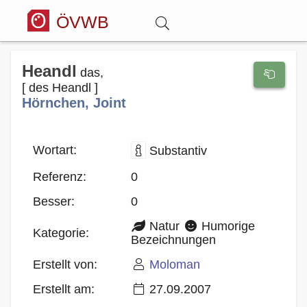
ÖVWB
Anmelden
Heandl
das,
[ des Heandl ]
Hörnchen, Joint
Wörterbuch
Hitparade
Wortart:
Substantiv
Referenz:
0
Forum
Besser:
0
Natur
Humorige
Blog
Kategorie:
Bezeichnungen
Erstellt von:
Moloman
Erstellt am:
27.09.2007