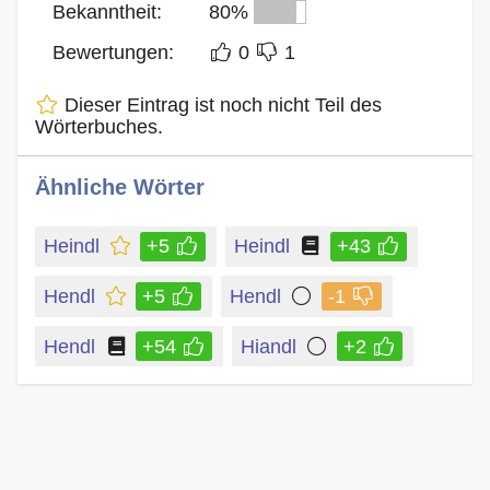
Bekanntheit:
80%
Bewertungen:
0
1
Dieser Eintrag ist noch nicht Teil des
Wörterbuches.
Ähnliche Wörter
Heindl
+5
Heindl
+43
Hendl
+5
Hendl
-1
Hendl
+54
Hiandl
+2