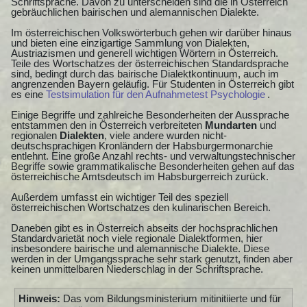
Schriftsprache. Davon zu unterscheiden sind die in Österreich
gebräuchlichen bairischen und alemannischen Dialekte.
Im österreichischen Volkswörterbuch gehen wir darüber hinaus
und bieten eine einzigartige Sammlung von Dialekten,
Austriazismen und generell wichtigen Wörtern in Österreich.
Teile des Wortschatzes der österreichischen Standardsprache
sind, bedingt durch das bairische Dialektkontinuum, auch im
angrenzenden Bayern geläufig. Für Studenten in Österreich gibt
es eine
Testsimulation für den Aufnahmetest Psychologie
.
Einige Begriffe und zahlreiche Besonderheiten der Aussprache
entstammen den in Österreich verbreiteten
Mundarten
und
regionalen
Dialekten
, viele andere wurden nicht-
deutschsprachigen Kronländern der Habsburgermonarchie
entlehnt. Eine große Anzahl rechts- und verwaltungstechnischer
Begriffe sowie grammatikalische Besonderheiten gehen auf das
österreichische Amtsdeutsch im Habsburgerreich zurück.
Außerdem umfasst ein wichtiger Teil des speziell
österreichischen Wortschatzes den kulinarischen Bereich.
Daneben gibt es in Österreich abseits der hochsprachlichen
Standardvarietät noch viele regionale Dialektformen, hier
insbesondere bairische und alemannische Dialekte. Diese
werden in der Umgangssprache sehr stark genutzt, finden aber
keinen unmittelbaren Niederschlag in der Schriftsprache.
Hinweis:
Das vom Bildungsministerium mitinitiierte und für