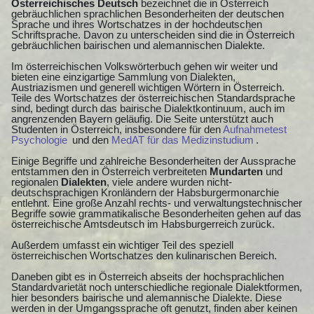
Österreichisches Deutsch
bezeichnet die in Österreich
gebräuchlichen sprachlichen Besonderheiten der deutschen
Sprache und ihres Wortschatzes in der hochdeutschen
Schriftsprache. Davon zu unterscheiden sind die in Österreich
gebräuchlichen bairischen und alemannischen Dialekte.
Im österreichischen Volkswörterbuch gehen wir weiter und
bieten eine einzigartige Sammlung von Dialekten,
Austriazismen und generell wichtigen Wörtern in Österreich.
Teile des Wortschatzes der österreichischen Standardsprache
sind, bedingt durch das bairische Dialektkontinuum, auch im
angrenzenden Bayern geläufig. Die Seite unterstützt auch
Studenten in Österreich, insbesondere für den
Aufnahmetest
Psychologie
und den
MedAT für das Medizinstudium
.
Einige Begriffe und zahlreiche Besonderheiten der Aussprache
entstammen den in Österreich verbreiteten
Mundarten
und
regionalen
Dialekten
, viele andere wurden nicht-
deutschsprachigen Kronländern der Habsburgermonarchie
entlehnt. Eine große Anzahl rechts- und verwaltungstechnischer
Begriffe sowie grammatikalische Besonderheiten gehen auf das
österreichische Amtsdeutsch im Habsburgerreich zurück.
Außerdem umfasst ein wichtiger Teil des speziell
österreichischen Wortschatzes den kulinarischen Bereich.
Daneben gibt es in Österreich abseits der hochsprachlichen
Standardvarietät noch unterschiedliche regionale Dialektformen,
hier besonders bairische und alemannische Dialekte. Diese
werden in der Umgangssprache oft genutzt, finden aber keinen