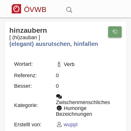
ÖVWB
Anmelden
hinzaubern
[ (hi)zauban ]
(elegant) ausrutschen, hinfallen
Wörterbuch
Hitparade
Wortart:
Verb
Referenz:
0
Forum
Besser:
0
Blog
Zwischenmenschliches
Kategorie:
Humorige
Bezeichnungen
Erstellt von:
wuppl