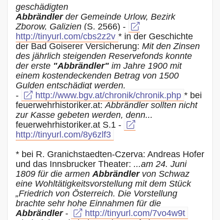
geschädigten
Abbrändler
der Gemeinde Urlow, Bezirk
Zborow, Galizien
(S. 2566) -
http://tinyurl.com/cbs2z2v
* in der Geschichte
der Bad Goiserer Versicherung:
Mit den Zinsen
des jährlich steigenden Reservefonds konnte
der erste
"Abbrändler"
im Jahre 1900 mit
einem kostendeckenden Betrag von 1500
Gulden entschädigt werden.
-
http://www.bgv.at/chronik/chronik.php
* bei
feuerwehrhistoriker.at:
Abbrändler sollten nicht
zur Kasse gebeten werden, denn...
feuerwehrhistoriker.at S.1 -
http://tinyurl.com/8y6zlf3
* bei R. Granichstaedten-Czerva: Andreas Hofer
und das Innsbrucker Theater:
...am 24. Juni
1809 für die armen
Abbrändler
von Schwaz
eine Wohltätigkeitsvorstellung mit dem Stück
„Friedrich von Österreich. Die Vorstellung
brachte sehr hohe Einnahmen für die
Abbrändler
-
http://tinyurl.com/7vo4w9t