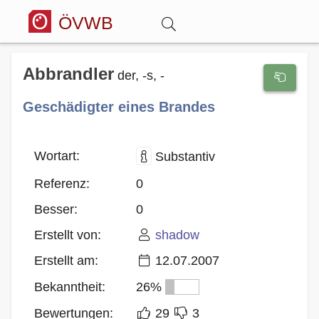
ÖVWB
Anmelden
Abbrandler
der, -s, -
Geschädigter eines Brandes
Wörterbuch
Hitparade
Wortart:
Substantiv
Referenz:
0
Forum
Besser:
0
Erstellt von:
shadow
Blog
Erstellt am:
12.07.2007
Bekanntheit:
26%
Bewertungen:
29
3