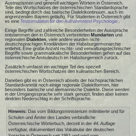
Austriazismen und generell wichtigen Wörtern in Österreich.
Teile des Wortschatzes der österreichischen Standardsprache
sind, bedingt durch das bairische Dialektkontinuum, auch im
angrenzenden Bayern geläufig. Für Studenten in Österreich gibt
es eine
Testsimulation für den Aufnahmetest Psychologie
.
Einige Begriffe und zahlreiche Besonderheiten der Aussprache
entstammen den in Österreich verbreiteten
Mundarten
und
regionalen
Dialekten
, viele andere wurden nicht-
deutschsprachigen Kronländern der Habsburgermonarchie
entlehnt. Eine große Anzahl rechts- und verwaltungstechnischer
Begriffe sowie grammatikalische Besonderheiten gehen auf das
österreichische Amtsdeutsch im Habsburgerreich zurück.
Zusätzlich umfasst ein wichtiger Teil des speziell
österreichischen Wortschatzes den kulinarischen Bereich.
Daneben gibt es in Österreich abseits der hochsprachlichen
Standardvarietät noch einige regionale Dialektformen, hier
besonders bairische und alemannische Dialekte. Diese werden
in der Umgangssprache sehr stark genutzt, finden aber keinen
direkten Niederschlag in der Schriftsprache.
Hinweis:
Das vom Bildungsministerium mitinitiierte und für
Schulen und Ämter des Landes verbindliche
Österreichische Wörterbuch, derzeit in der
44. Auflage
verfügbar, dokumentiert das Vokabular der deutschen
Sprache in Österreich seit 1951 und wird vom