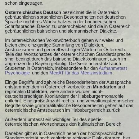
schon eingetragen.
Österreichisches Deutsch
bezeichnet die in Österreich
gebräuchlichen sprachlichen Besonderheiten der deutschen
Sprache und ihres Wortschatzes in der hochdeutschen
Schriftsprache. Davon zu unterscheiden sind die in Österreich
gebräuchlichen bairischen und alemannischen Dialekte.
Im österreichischen Volkswörterbuch gehen wir weiter und
bieten eine einzigartige Sammlung von Dialekten,
Austriazismen und generell wichtigen Wörtern in Österreich.
Teile des Wortschatzes der österreichischen Standardsprache
sind, bedingt durch das bairische Dialektkontinuum, auch im
angrenzenden Bayern geläufig. Die Seite unterstützt auch
Studenten in Österreich, insbesondere für den
Aufnahmetest
Psychologie
und den
MedAT für das Medizinstudium
.
Einige Begriffe und zahlreiche Besonderheiten der Aussprache
entstammen den in Österreich verbreiteten
Mundarten
und
regionalen
Dialekten
, viele andere wurden nicht-
deutschsprachigen Kronländern der Habsburgermonarchie
entlehnt. Eine große Anzahl rechts- und verwaltungstechnischer
Begriffe sowie grammatikalische Besonderheiten gehen auf das
österreichische Amtsdeutsch im Habsburgerreich zurück.
Außerdem umfasst ein wichtiger Teil des speziell
österreichischen Wortschatzes den kulinarischen Bereich.
Daneben gibt es in Österreich neben der hochsprachlichen
Standardvarietät noch zahlreiche regionale Dialektformen, hier