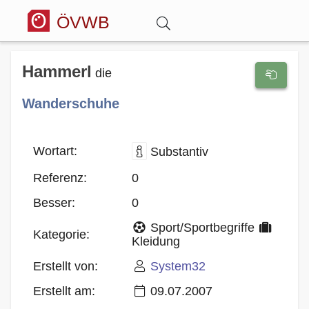
ÖVWB
Anmelden
Hammerl
die
Wanderschuhe
Wörterbuch
Hitparade
Wortart:
Substantiv
Referenz:
0
Forum
Besser:
0
Sport/Sportbegriffe
Blog
Kategorie:
Kleidung
Erstellt von:
System32
Erstellt am:
09.07.2007