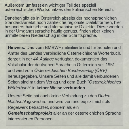
Außerdem umfasst ein wichtiger Teil des speziell
österreichischen Wortschatzes den kulinarischen Bereich.
Daneben gibt es in Österreich abseits der hochsprachlichen
Standardvarietät noch zahlreiche regionale Dialektformen, hier
besonders bairische und alemannische Dialekte. Diese werden
in der Umgangssprache häufig genutzt, finden aber keinen
unmittelbaren Niederschlag in der Schriftsprache.
Hinweis:
Das vom BMBWF mitinitiierte und für Schulen und
Ämter des Landes verbindliche Österreichische Wörterbuch,
derzeit in der
44. Auflage
verfügbar, dokumentiert das
Vokabular der deutschen Sprache in Österreich seit 1951
und wird vom
Österreichischen Bundesverlag (ÖBV)
herausgegeben. Unsere Seiten und alle damit verbundenen
Seiten sind mit dem Verlag und dem Buch "
Österreichisches
Wörterbuch
" in
keiner Weise verbunden
.
Unsere Seite hat auch keine Verbindung zu den
Duden-
Nachschlagewerken
und wird von uns explizit nicht als
Regelwerk betrachtet, sondern als ein
Gemeinschaftsprojekt
aller an der österreichichen Sprache
interessierten Personen.