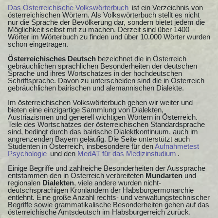
Das Österreichische Volkswörterbuch
ist ein Verzeichnis von
österreichischen Wörtern. Als Volkswörterbuch stellt es nicht
nur die Sprache der Bevölkerung dar, sondern bietet jedem die
Möglichkeit selbst mit zu machen. Derzeit sind über 1400
Wörter im Wörterbuch zu finden und über 10.000 Wörter wurden
schon eingetragen.
Österreichisches Deutsch
bezeichnet die in Österreich
gebräuchlichen sprachlichen Besonderheiten der deutschen
Sprache und ihres Wortschatzes in der hochdeutschen
Schriftsprache. Davon zu unterscheiden sind die in Österreich
gebräuchlichen bairischen und alemannischen Dialekte.
Im österreichischen Volkswörterbuch gehen wir weiter und
bieten eine einzigartige Sammlung von Dialekten,
Austriazismen und generell wichtigen Wörtern in Österreich.
Teile des Wortschatzes der österreichischen Standardsprache
sind, bedingt durch das bairische Dialektkontinuum, auch im
angrenzenden Bayern geläufig. Die Seite unterstützt auch
Studenten in Österreich, insbesondere für den
Aufnahmetest
Psychologie
und den
MedAT für das Medizinstudium
.
Einige Begriffe und zahlreiche Besonderheiten der Aussprache
entstammen den in Österreich verbreiteten
Mundarten
und
regionalen
Dialekten
, viele andere wurden nicht-
deutschsprachigen Kronländern der Habsburgermonarchie
entlehnt. Eine große Anzahl rechts- und verwaltungstechnischer
Begriffe sowie grammatikalische Besonderheiten gehen auf das
österreichische Amtsdeutsch im Habsburgerreich zurück.