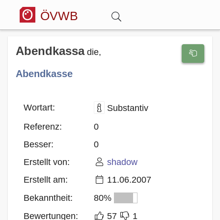
ÖVWB
Anmelden
Abendkassa
die,
Abendkasse
Wörterbuch
Hitparade
Wortart:
Substantiv
Referenz:
0
Forum
Besser:
0
Erstellt von:
shadow
Blog
Erstellt am:
11.06.2007
Bekanntheit:
80%
Bewertungen:
57
1