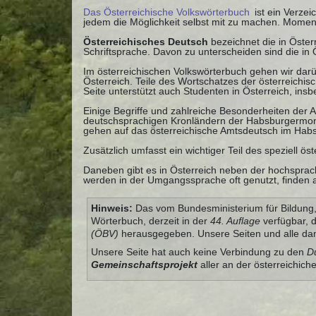
Das Österreichische Volkswörterbuch
ist ein Verzei
jedem die Möglichkeit selbst mit zu machen. Momen
Österreichisches Deutsch
bezeichnet die in Öste
Schriftsprache. Davon zu unterscheiden sind die in
Im österreichischen Volkswörterbuch gehen wir darü
Österreich. Teile des Wortschatzes der österreichi
Seite unterstützt auch Studenten in Österreich, ins
Einige Begriffe und zahlreiche Besonderheiten der
deutschsprachigen Kronländern der Habsburgermonar
gehen auf das österreichische Amtsdeutsch im Habs
Zusätzlich umfasst ein wichtiger Teil des speziell ö
Daneben gibt es in Österreich neben der hochsprach
werden in der Umgangssprache oft genutzt, finden a
Hinweis:
Das vom Bundesministerium für Bildung, 
Wörterbuch, derzeit in der
44. Auflage
verfügbar, 
(ÖBV)
herausgegeben. Unsere Seiten und alle dam
Unsere Seite hat auch keine Verbindung zu den
D
Gemeinschaftsprojekt
aller an der österreichich