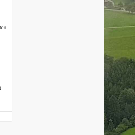
ten
t