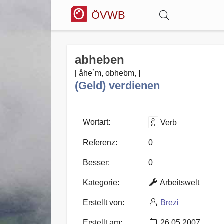
ÖVWB
Anmelden
abheben
[ åhe`m, obhebm, ]
Wörterbuch
(Geld) verdienen
Hitparade
Wortart:
Verb
Referenz:
0
Forum
Besser:
0
Kategorie:
Arbeitswelt
Blog
Erstellt von:
Brezi
Erstellt am:
26.05.2007