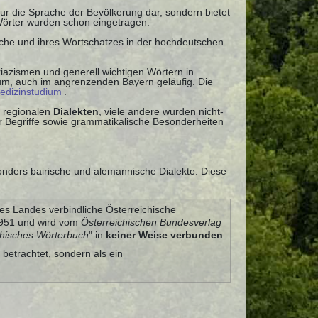
 nur die Sprache der Bevölkerung dar, sondern bietet
Wörter wurden schon eingetragen.
ache und ihres Wortschatzes in der hochdeutschen
iazismen und generell wichtigen Wörtern in
uum, auch im angrenzenden Bayern geläufig. Die
edizinstudium
.
 regionalen
Dialekten
, viele andere wurden nicht-
 Begriffe sowie grammatikalische Besonderheiten
onders bairische und alemannische Dialekte. Diese
es Landes verbindliche Österreichische
 1951 und wird vom
Österreichischen Bundesverlag
chisches Wörterbuch
" in
keiner Weise verbunden
.
 betrachtet, sondern als ein