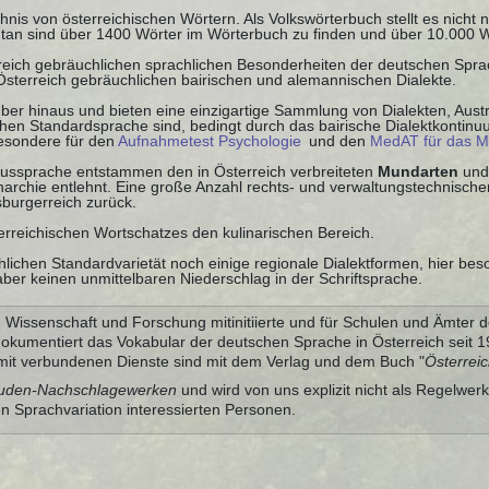
chnis von österreichischen Wörtern. Als Volkswörterbuch stellt es nicht
tan sind über 1400 Wörter im Wörterbuch zu finden und über 10.000 
rreich gebräuchlichen sprachlichen Besonderheiten der deutschen Spr
 Österreich gebräuchlichen bairischen und alemannischen Dialekte.
ber hinaus und bieten eine einzigartige Sammlung von Dialekten, Austr
schen Standardsprache sind, bedingt durch das bairische Dialektkontin
besondere für den
Aufnahmetest Psychologie
und den
MedAT für das M
 Aussprache entstammen den in Österreich verbreiteten
Mundarten
und
chie entlehnt. Eine große Anzahl rechts- und verwaltungstechnischer
burgerreich zurück.
sterreichischen Wortschatzes den kulinarischen Bereich.
lichen Standardvarietät noch einige regionale Dialektformen, hier bes
ber keinen unmittelbaren Niederschlag in der Schriftsprache.
Wissenschaft und Forschung mitinitiierte und für Schulen und Ämter d
dokumentiert das Vokabular der deutschen Sprache in Österreich seit
it verbundenen Dienste sind mit dem Verlag und dem Buch "
Österrei
uden-Nachschlagewerken
und wird von uns explizit nicht als Regelwerk
en Sprachvariation interessierten Personen.