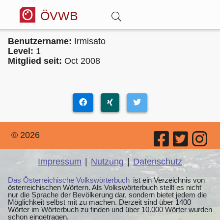
ÖVWB
Benutzername:
Irmisato
Anmelden
Level:
1
Mitglied seit:
Oct 2008
Wörterbuch
Hitparade
© 2026
Forum
Impressum
|
Nutzung
|
Datenschutz
Blog
Das Österreichische Volkswörterbuch
ist ein Verzeichnis von
österreichischen Wörtern. Als Volkswörterbuch stellt es nicht
nur die Sprache der Bevölkerung dar, sondern bietet jedem die
Möglichkeit selbst mit zu machen. Derzeit sind über 1400
Wörter im Wörterbuch zu finden und über 10.000 Wörter wurden
schon eingetragen.