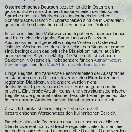
Österreichisches Deutsch
bezeichnet die in Österreich
gebräuchlichen sprachlichen Besonderheiten der deutschen
Sprache und ihres Wortschatzes in der hochdeutschen
Schriftsprache. Davon zu unterscheiden sind die in Österreich
gebräuchlichen bairischen und alemannischen Dialekte.
Im österreichischen Volkswörterbuch gehen wir darüber hinaus
und bieten eine einzigartige Sammlung von Dialekten,
Austriazismen und generell wichtigen Wörtern in Österreich.
Teile des Wortschatzes der österreichischen Standardsprache
sind, bedingt durch das bairische Dialektkontinuum, auch im
angrenzenden Bayern geläufig. Die Seite unterstützt auch
Studenten in Österreich, insbesondere für den
Aufnahmetest
Psychologie
und den
MedAT für das Medizinstudium
.
Einige Begriffe und zahlreiche Besonderheiten der Aussprache
entstammen den in Österreich verbreiteten
Mundarten
und
regionalen
Dialekten
, viele andere wurden nicht-
deutschsprachigen Kronländern der Habsburgermonarchie
entlehnt. Eine große Anzahl rechts- und verwaltungstechnischer
Begriffe sowie grammatikalische Besonderheiten gehen auf das
österreichische Amtsdeutsch im Habsburgerreich zurück.
Zusätzlich umfasst ein wichtiger Teil des speziell
österreichischen Wortschatzes den kulinarischen Bereich.
Daneben gibt es in Österreich abseits der hochsprachlichen
Standardvarietät noch zahlreiche regionale Dialektformen, hier
besonders bairische und alemannische Dialekte. Diese werden