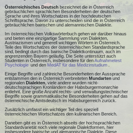
Österreichisches Deutsch
bezeichnet die in Österreich
gebräuchlichen sprachlichen Besonderheiten der deutschen
Sprache und ihres Wortschatzes in der hochdeutschen
Schriftsprache. Davon zu unterscheiden sind die in Österreich
gebräuchlichen bairischen und alemannischen Dialekte.
Im österreichischen Volkswörterbuch gehen wir darüber hinaus
und bieten eine einzigartige Sammlung von Dialekten,
Austriazismen und generell wichtigen Wörtern in Österreich.
Teile des Wortschatzes der österreichischen Standardsprache
sind, bedingt durch das bairische Dialektkontinuum, auch im
angrenzenden Bayern geläufig. Die Seite unterstützt auch
Studenten in Österreich, insbesondere für den
Aufnahmetest
Psychologie
und den
MedAT für das Medizinstudium
.
Einige Begriffe und zahlreiche Besonderheiten der Aussprache
entstammen den in Österreich verbreiteten
Mundarten
und
regionalen
Dialekten
, viele andere wurden nicht-
deutschsprachigen Kronländern der Habsburgermonarchie
entlehnt. Eine große Anzahl rechts- und verwaltungstechnischer
Begriffe sowie grammatikalische Besonderheiten gehen auf das
österreichische Amtsdeutsch im Habsburgerreich zurück.
Zusätzlich umfasst ein wichtiger Teil des speziell
österreichischen Wortschatzes den kulinarischen Bereich.
Daneben gibt es in Österreich abseits der hochsprachlichen
Standardvarietät noch viele regionale Dialektformen, hier
insbesondere bairische und alemannische Dialekte. Diese