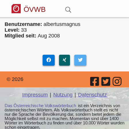
ÖVWB
Benutzername:
albertusmagnus
Anmelden
Level:
33
Mitglied seit:
Aug 2008
Wörterbuch
Hitparade
© 2026
Forum
Impressum
|
Nutzung
|
Datenschutz
Blog
Das Österreichische Volkswörterbuch
ist ein Verzeichnis von
österreichischen Wörtern. Als Volkswörterbuch stellt es nicht
nur die Sprache der Bevölkerung dar, sondern bietet jedem die
Möglichkeit selbst mit zu machen. Momentan sind über 1400
Wörter im Wörterbuch zu finden und über 10.000 Wörter wurden
schon eingetragen.