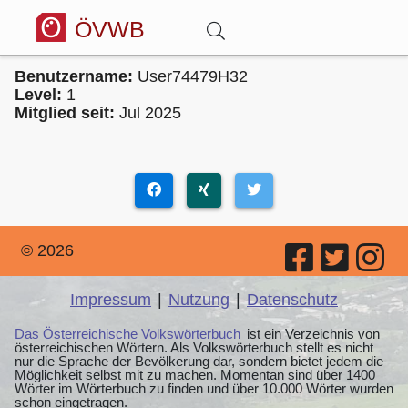
ÖVWB
Benutzername:
User74479H32
Anmelden
Level:
1
Mitglied seit:
Jul 2025
Wörterbuch
Hitparade
© 2026
Forum
Impressum
|
Nutzung
|
Datenschutz
Blog
Das Österreichische Volkswörterbuch
ist ein Verzeichnis von
österreichischen Wörtern. Als Volkswörterbuch stellt es nicht
nur die Sprache der Bevölkerung dar, sondern bietet jedem die
Möglichkeit selbst mit zu machen. Momentan sind über 1400
Wörter im Wörterbuch zu finden und über 10.000 Wörter wurden
schon eingetragen.