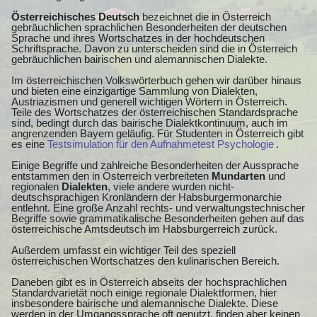
Österreichisches Deutsch
bezeichnet die in Österreich
gebräuchlichen sprachlichen Besonderheiten der deutschen
Sprache und ihres Wortschatzes in der hochdeutschen
Schriftsprache. Davon zu unterscheiden sind die in Österreich
gebräuchlichen bairischen und alemannischen Dialekte.
Im österreichischen Volkswörterbuch gehen wir darüber hinaus
und bieten eine einzigartige Sammlung von Dialekten,
Austriazismen und generell wichtigen Wörtern in Österreich.
Teile des Wortschatzes der österreichischen Standardsprache
sind, bedingt durch das bairische Dialektkontinuum, auch im
angrenzenden Bayern geläufig. Für Studenten in Österreich gibt
es eine
Testsimulation für den Aufnahmetest Psychologie
.
Einige Begriffe und zahlreiche Besonderheiten der Aussprache
entstammen den in Österreich verbreiteten
Mundarten
und
regionalen
Dialekten
, viele andere wurden nicht-
deutschsprachigen Kronländern der Habsburgermonarchie
entlehnt. Eine große Anzahl rechts- und verwaltungstechnischer
Begriffe sowie grammatikalische Besonderheiten gehen auf das
österreichische Amtsdeutsch im Habsburgerreich zurück.
Außerdem umfasst ein wichtiger Teil des speziell
österreichischen Wortschatzes den kulinarischen Bereich.
Daneben gibt es in Österreich abseits der hochsprachlichen
Standardvarietät noch einige regionale Dialektformen, hier
insbesondere bairische und alemannische Dialekte. Diese
werden in der Umgangssprache oft genutzt, finden aber keinen