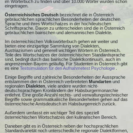
im Wörterbuch zu finden und über 10.000 Wörter wurden schon
eingetragen.
Österreichisches Deutsch
bezeichnet die in Österreich
gebräuchlichen sprachlichen Besonderheiten der deutschen
Sprache und ihres Wortschatzes in der hochdeutschen
Schriftsprache. Davon zu unterscheiden sind die in Österreich
gebräuchlichen bairischen und alemannischen Dialekte.
Im österreichischen Volkswörterbuch gehen wir weiter und
bieten eine einzigartige Sammlung von Dialekten,
Austriazismen und generell wichtigen Wörtern in Österreich.
Teile des Wortschatzes der österreichischen Standardsprache
sind, bedingt durch das bairische Dialektkontinuum, auch im
angrenzenden Bayern geläufig. Für Studenten in Österreich gibt
es eine
Testsimulation für den Aufnahmetest Psychologie
.
Einige Begriffe und zahlreiche Besonderheiten der Aussprache
entstammen den in Österreich verbreiteten
Mundarten
und
regionalen
Dialekten
, viele andere wurden nicht-
deutschsprachigen Kronländern der Habsburgermonarchie
entlehnt. Eine große Anzahl rechts- und verwaltungstechnischer
Begriffe sowie grammatikalische Besonderheiten gehen auf das
österreichische Amtsdeutsch im Habsburgerreich zurück.
Außerdem umfasst ein wichtiger Teil des speziell
österreichischen Wortschatzes den kulinarischen Bereich.
Daneben gibt es in Österreich neben der hochsprachlichen
Standardvarietät noch unterschiedliche regionale Dialektformen,