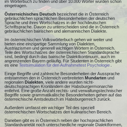
im Wörterbuch zu finden und über 10.000 Wörter wurden schon
eingetragen.
Österreichisches Deutsch
bezeichnet die in Österreich
gebräuchlichen sprachlichen Besonderheiten der deutschen
Sprache und ihres Wortschatzes in der hochdeutschen
Schriftsprache. Davon zu unterscheiden sind die in Österreich
gebräuchlichen bairischen und alemannischen Dialekte.
Im österreichischen Volkswörterbuch gehen wir weiter und
bieten eine einzigartige Sammlung von Dialekten,
Austriazismen und generell wichtigen Wörtern in Österreich.
Teile des Wortschatzes der österreichischen Standardsprache
sind, bedingt durch das bairische Dialektkontinuum, auch im
angrenzenden Bayern geläufig. Für Studenten in Österreich gibt
es eine
Testsimulation für den Aufnahmetest Psychologie
.
Einige Begriffe und zahlreiche Besonderheiten der Aussprache
entstammen den in Österreich verbreiteten
Mundarten
und
regionalen
Dialekten
, viele andere wurden nicht-
deutschsprachigen Kronländern der Habsburgermonarchie
entlehnt. Eine große Anzahl rechts- und verwaltungstechnischer
Begriffe sowie grammatikalische Besonderheiten gehen auf das
österreichische Amtsdeutsch im Habsburgerreich zurück.
Außerdem umfasst ein wichtiger Teil des speziell
österreichischen Wortschatzes den kulinarischen Bereich.
Daneben gibt es in Österreich neben der hochsprachlichen
Standardvarietät noch unterschiedliche regionale Dialektformen,