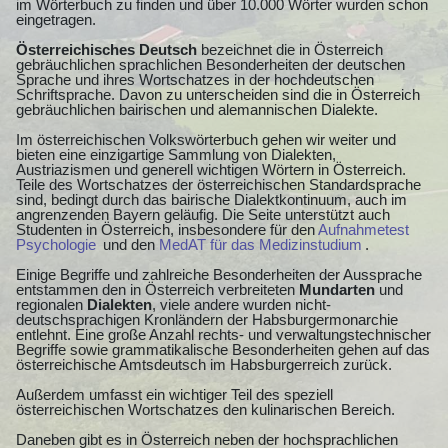
im Wörterbuch zu finden und über 10.000 Wörter wurden schon
eingetragen.
Österreichisches Deutsch
bezeichnet die in Österreich
gebräuchlichen sprachlichen Besonderheiten der deutschen
Sprache und ihres Wortschatzes in der hochdeutschen
Schriftsprache. Davon zu unterscheiden sind die in Österreich
gebräuchlichen bairischen und alemannischen Dialekte.
Im österreichischen Volkswörterbuch gehen wir weiter und
bieten eine einzigartige Sammlung von Dialekten,
Austriazismen und generell wichtigen Wörtern in Österreich.
Teile des Wortschatzes der österreichischen Standardsprache
sind, bedingt durch das bairische Dialektkontinuum, auch im
angrenzenden Bayern geläufig. Die Seite unterstützt auch
Studenten in Österreich, insbesondere für den
Aufnahmetest
Psychologie
und den
MedAT für das Medizinstudium
.
Einige Begriffe und zahlreiche Besonderheiten der Aussprache
entstammen den in Österreich verbreiteten
Mundarten
und
regionalen
Dialekten
, viele andere wurden nicht-
deutschsprachigen Kronländern der Habsburgermonarchie
entlehnt. Eine große Anzahl rechts- und verwaltungstechnischer
Begriffe sowie grammatikalische Besonderheiten gehen auf das
österreichische Amtsdeutsch im Habsburgerreich zurück.
Außerdem umfasst ein wichtiger Teil des speziell
österreichischen Wortschatzes den kulinarischen Bereich.
Daneben gibt es in Österreich neben der hochsprachlichen