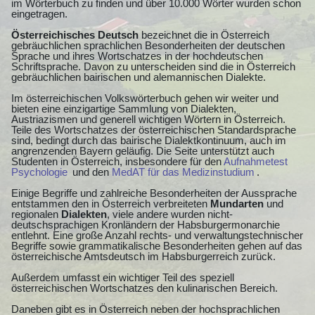
im Wörterbuch zu finden und über 10.000 Wörter wurden schon
eingetragen.
Österreichisches Deutsch
bezeichnet die in Österreich
gebräuchlichen sprachlichen Besonderheiten der deutschen
Sprache und ihres Wortschatzes in der hochdeutschen
Schriftsprache. Davon zu unterscheiden sind die in Österreich
gebräuchlichen bairischen und alemannischen Dialekte.
Im österreichischen Volkswörterbuch gehen wir weiter und
bieten eine einzigartige Sammlung von Dialekten,
Austriazismen und generell wichtigen Wörtern in Österreich.
Teile des Wortschatzes der österreichischen Standardsprache
sind, bedingt durch das bairische Dialektkontinuum, auch im
angrenzenden Bayern geläufig. Die Seite unterstützt auch
Studenten in Österreich, insbesondere für den
Aufnahmetest
Psychologie
und den
MedAT für das Medizinstudium
.
Einige Begriffe und zahlreiche Besonderheiten der Aussprache
entstammen den in Österreich verbreiteten
Mundarten
und
regionalen
Dialekten
, viele andere wurden nicht-
deutschsprachigen Kronländern der Habsburgermonarchie
entlehnt. Eine große Anzahl rechts- und verwaltungstechnischer
Begriffe sowie grammatikalische Besonderheiten gehen auf das
österreichische Amtsdeutsch im Habsburgerreich zurück.
Außerdem umfasst ein wichtiger Teil des speziell
österreichischen Wortschatzes den kulinarischen Bereich.
Daneben gibt es in Österreich neben der hochsprachlichen