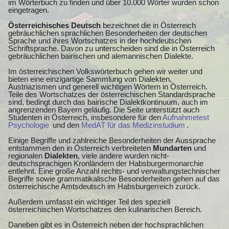
im Wörterbuch zu finden und über 10.000 Wörter wurden schon
eingetragen.
Österreichisches Deutsch
bezeichnet die in Österreich
gebräuchlichen sprachlichen Besonderheiten der deutschen
Sprache und ihres Wortschatzes in der hochdeutschen
Schriftsprache. Davon zu unterscheiden sind die in Österreich
gebräuchlichen bairischen und alemannischen Dialekte.
Im österreichischen Volkswörterbuch gehen wir weiter und
bieten eine einzigartige Sammlung von Dialekten,
Austriazismen und generell wichtigen Wörtern in Österreich.
Teile des Wortschatzes der österreichischen Standardsprache
sind, bedingt durch das bairische Dialektkontinuum, auch im
angrenzenden Bayern geläufig. Die Seite unterstützt auch
Studenten in Österreich, insbesondere für den
Aufnahmetest
Psychologie
und den
MedAT für das Medizinstudium
.
Einige Begriffe und zahlreiche Besonderheiten der Aussprache
entstammen den in Österreich verbreiteten
Mundarten
und
regionalen
Dialekten
, viele andere wurden nicht-
deutschsprachigen Kronländern der Habsburgermonarchie
entlehnt. Eine große Anzahl rechts- und verwaltungstechnischer
Begriffe sowie grammatikalische Besonderheiten gehen auf das
österreichische Amtsdeutsch im Habsburgerreich zurück.
Außerdem umfasst ein wichtiger Teil des speziell
österreichischen Wortschatzes den kulinarischen Bereich.
Daneben gibt es in Österreich neben der hochsprachlichen