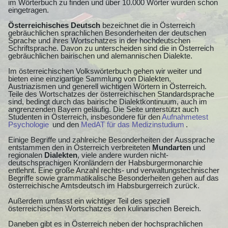
im Wörterbuch zu finden und über 10.000 Wörter wurden schon
eingetragen.
Österreichisches Deutsch
bezeichnet die in Österreich
gebräuchlichen sprachlichen Besonderheiten der deutschen
Sprache und ihres Wortschatzes in der hochdeutschen
Schriftsprache. Davon zu unterscheiden sind die in Österreich
gebräuchlichen bairischen und alemannischen Dialekte.
Im österreichischen Volkswörterbuch gehen wir weiter und
bieten eine einzigartige Sammlung von Dialekten,
Austriazismen und generell wichtigen Wörtern in Österreich.
Teile des Wortschatzes der österreichischen Standardsprache
sind, bedingt durch das bairische Dialektkontinuum, auch im
angrenzenden Bayern geläufig. Die Seite unterstützt auch
Studenten in Österreich, insbesondere für den
Aufnahmetest
Psychologie
und den
MedAT für das Medizinstudium
.
Einige Begriffe und zahlreiche Besonderheiten der Aussprache
entstammen den in Österreich verbreiteten
Mundarten
und
regionalen
Dialekten
, viele andere wurden nicht-
deutschsprachigen Kronländern der Habsburgermonarchie
entlehnt. Eine große Anzahl rechts- und verwaltungstechnischer
Begriffe sowie grammatikalische Besonderheiten gehen auf das
österreichische Amtsdeutsch im Habsburgerreich zurück.
Außerdem umfasst ein wichtiger Teil des speziell
österreichischen Wortschatzes den kulinarischen Bereich.
Daneben gibt es in Österreich neben der hochsprachlichen