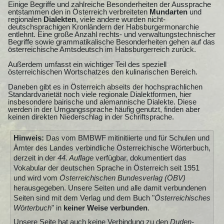
Einige Begriffe und zahlreiche Besonderheiten der Aussprache
entstammen den in Österreich verbreiteten
Mundarten
und
regionalen
Dialekten
, viele andere wurden nicht-
deutschsprachigen Kronländern der Habsburgermonarchie
entlehnt. Eine große Anzahl rechts- und verwaltungstechnischer
Begriffe sowie grammatikalische Besonderheiten gehen auf das
österreichische Amtsdeutsch im Habsburgerreich zurück.
Außerdem umfasst ein wichtiger Teil des speziell
österreichischen Wortschatzes den kulinarischen Bereich.
Daneben gibt es in Österreich abseits der hochsprachlichen
Standardvarietät noch viele regionale Dialektformen, hier
insbesondere bairische und alemannische Dialekte. Diese
werden in der Umgangssprache häufig genutzt, finden aber
keinen direkten Niederschlag in der Schriftsprache.
Hinweis:
Das vom BMBWF mitinitiierte und für Schulen und
Ämter des Landes verbindliche Österreichische Wörterbuch,
derzeit in der
44. Auflage
verfügbar, dokumentiert das
Vokabular der deutschen Sprache in Österreich seit 1951
und wird vom
Österreichischen Bundesverlag (ÖBV)
herausgegeben. Unsere Seiten und alle damit verbundenen
Seiten sind mit dem Verlag und dem Buch "
Österreichisches
Wörterbuch
" in
keiner Weise verbunden
.
Unsere Seite hat auch keine Verbindung zu den
Duden-