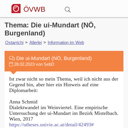
ÖVWB
Thema: Die ui-Mundart (NÖ,
Anmelden
Burgenland)
Ostarrichi
>
Allerlei
>
Information im Web
Wörterbuch
Die ui-Mundart (NÖ, Burgenland)
Hitparade
28.02.2023 von SebD
Ist zwar nicht so mein Thema, weil ich nicht aus der
Forum
Gegend bin, aber hier ein Hinweis auf eine
Diplomarbeit:
Blog
Anna Schmid
Dialektwandel im Weinviertel. Eine empirische
Untersuchung der ui-Mundart im Bezirk Mistelbach.
Wien, 2017
https://utheses.univie.ac.at/detail/42493#