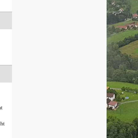
nt
cht