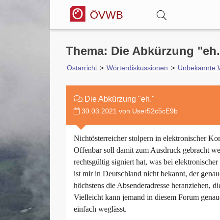
ÖVWB
Anmelden
Thema: Die Abkürzung "eh.
Ostarrichi
>
Wörterdiskussionen
>
Unbekannte 
Wörterbuch
Die Abkürzung "eh."
30.03.2021 von User52c5cE9b
Hitparade
Nichtösterreicher stolpern in elektronischer K
Forum
Offenbar soll damit zum Ausdruck gebracht wer
rechtsgültig signiert hat, was bei elektronisc
ist mir in Deutschland nicht bekannt, der genau
Blog
höchstens die Absenderadresse heranziehen, di
Vielleicht kann jemand in diesem Forum genau
einfach weglässt.