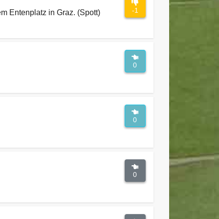
-1
m Entenplatz in Graz. (Spott)
0
0
0