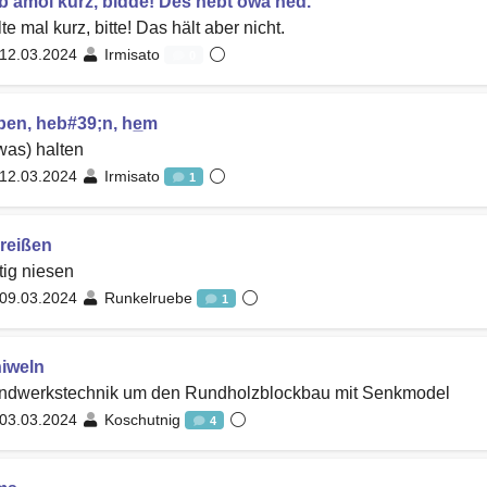
̲b amoi kurz, bidde! Des hebt owa ned.
te mal kurz, bitte! Das hält aber nicht.
12.03.2024
Irmisato
0
ben, heb#39;n, he̲m
was) halten
12.03.2024
Irmisato
1
rreißen
tig niesen
09.03.2024
Runkelruebe
1
niweln
ndwerkstechnik um den Rundholzblockbau mit Senkmodel
03.03.2024
Koschutnig
4