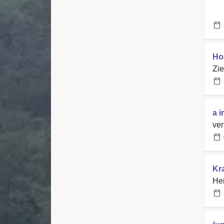
Ho
Zi
a 
ver
Kr
Hei