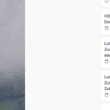
#39
Den
Lu
Zus
etw
Luf
Zus
Sub