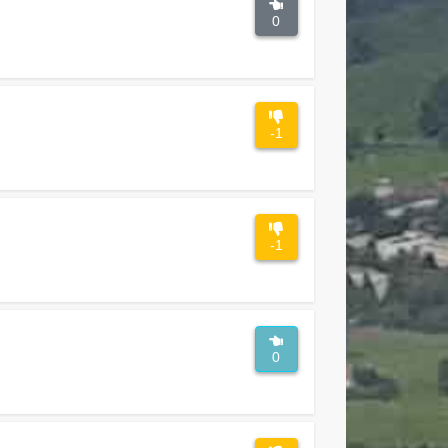
0
-1
-1
0