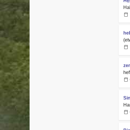
He
Hal
he
(et
ze
hef
Si
Ha