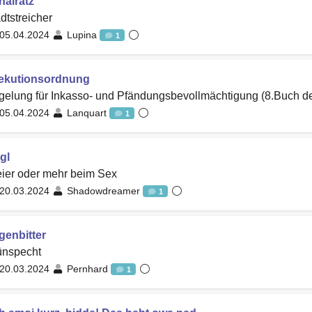
nalratz
dtstreicher
05.04.2024
Lupina
1
ekutionsordnung
elung für Inkasso- und Pfändungsbevollmächtigung (8.Buch de
05.04.2024
Lanquart
1
gl
ier oder mehr beim Sex
20.03.2024
Shadowdreamer
1
genbitter
ünspecht
20.03.2024
Pernhard
1