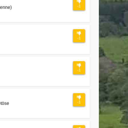
-1
henne)
-1
-1
-1
etöse