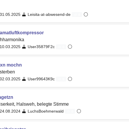
31.05.2025
Leisita-at-abwesend-de
0
amatluftkompressor
ehharmonika
10.03.2025
User35879F2c
0
irxn mochn
sterben
02.03.2025
User99643K9c
0
agetzn
serkeit, Halsweh, belegte Stimme
24.08.2024
LuchsBoehmerwald
0