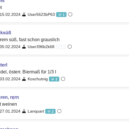
ms
t
15.02.2024
User5623bP63
1
cksüß
rem süß, fast schon grauslich
05.02.2024
User396b2k68
0
terl
del, österr. Biermaß für 1/3 l
03.02.2024
Koschutnig
2
ren, re̲rn
t weinen
27.01.2024
Lanquart
2