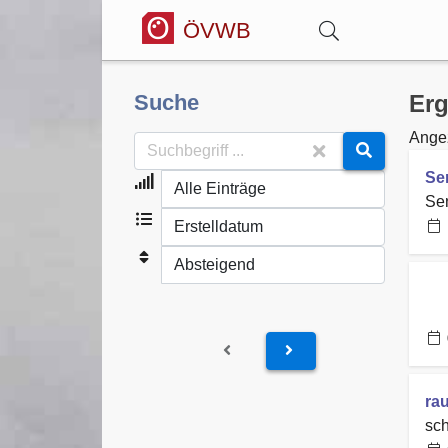
ÖVWB
Anmelden
Suche
Erg
Angez
Wörterbuch
Se
Se
Hitparade
Forum
Blog
ra
sc