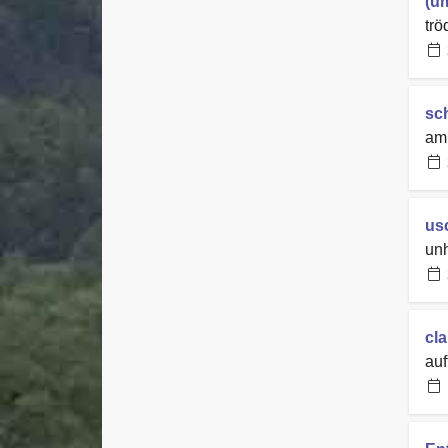
(u
trö
sc
am 
usc
un
cl
auf