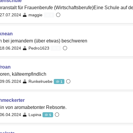
tenschule
ranstalt für Frauenberufe (Wirtschaftsberufe)Eine Schule auf de
27.07.2024
maggie
0
knean
ch bei jemandem (über etwas) beschweren
18.06.2024
Pedro1623
0
froan
roren, kälteempfindlich
09.05.2024
Runkelruebe
1
hmeckerter
in von aromabetonter Rebsorte.
06.04.2024
Lupina
5