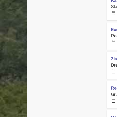
Ka
Sta
Ex
Reg
Zia
Dre
Re
Gr