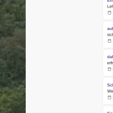
En
Leh
au
si
da
erf
Sc
We