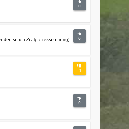
0
0
r deutschen Zivilprozessordnung)
-1
0