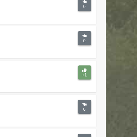
0
0
+1
0