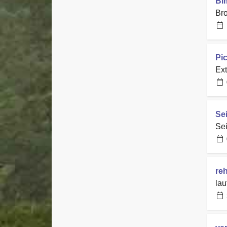
Bi
Bro
Pi
Ext
Sei
Sei
reh
lau