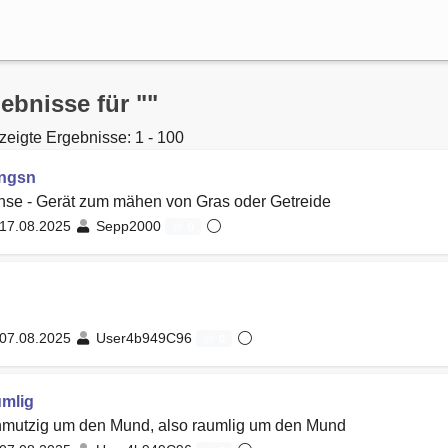
ebnisse für ""
eigte Ergebnisse: 1 - 100
ngsn
nse - Gerät zum mähen von Gras oder Getreide
17.08.2025
Sepp2000
0
07.08.2025
User4b949C96
0
umlig
hmutzig um den Mund, also raumlig um den Mund