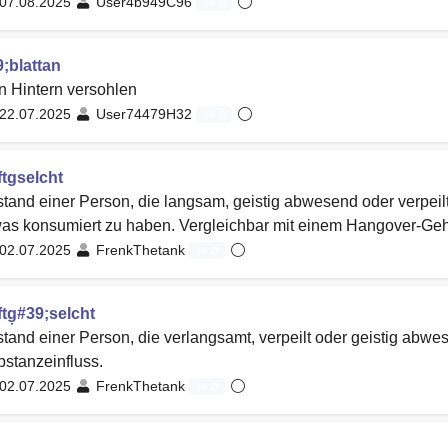
07.08.2025
User4b949C96
0
;blattan
 Hintern versohlen
22.07.2025
User74479H32
0
ftgselcht
tand einer Person, die langsam, geistig abwesend oder verpeilt
as konsumiert zu haben. Vergleichbar mit einem Hangover-Geh
02.07.2025
FrenkThetank
0
tg̣#39;selcht
tand einer Person, die verlangsamt, verpeilt oder geistig abwe
stanzeinfluss.
02.07.2025
FrenkThetank
0