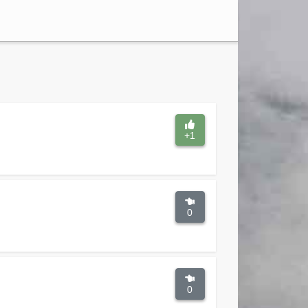
+1
0
0