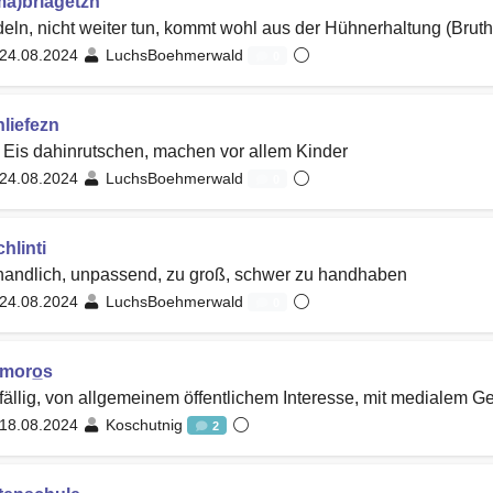
ma)briagetzn
deln, nicht weiter tun, kommt wohl aus der Hühnerhaltung (Brut
24.08.2024
LuchsBoehmerwald
0
hliefezn
Eis dahinrutschen, machen vor allem Kinder
24.08.2024
LuchsBoehmerwald
0
hlinti
handlich, unpassend, zu groß, schwer zu handhaben
24.08.2024
LuchsBoehmerwald
0
amoro̲s
fällig, von allgemeinem öffentlichem Interesse, mit medialem G
18.08.2024
Koschutnig
2